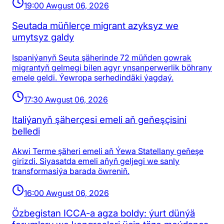
19:00 Awgust 06, 2026
Seutada müňlerçe migrant azyksyz we
umytsyz galdy
Ispaniýanyň Seuta şäherinde 72 müňden gowrak
migrantyň gelmegi bilen agyr ynsanperwerlik böhrany
emele geldi. Ýewropa serhedindäki ýagdaý.
17:30 Awgust 06, 2026
Italiýanyň şäherçesi emeli aň geňeşçisini
belledi
Akwi Terme şäheri emeli aň Ýewa Statellany geňeşe
girizdi. Siyasatda emeli aňyň geljegi we sanly
transformasiýa barada öwreniň.
16:00 Awgust 06, 2026
Özbegistan ICCA-a agza boldy: ýurt dünýä