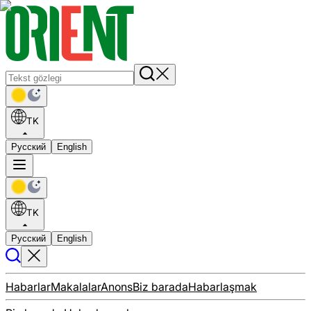
TK
Русский
English
TK
Русский
English
Habarlar
Makalalar
Anons
Biz barada
Habarlaşmak