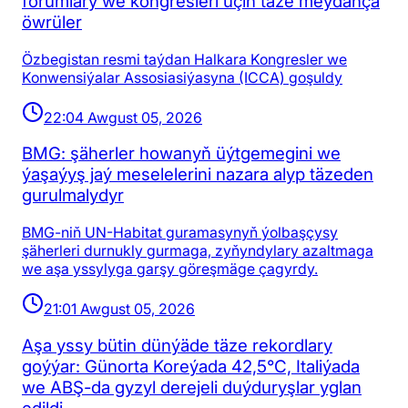
forumlary we kongresleri üçin täze meýdança
öwrüler
Özbegistan resmi taýdan Halkara Kongresler we
Konwensiýalar Assosiasiýasyna (ICCA) goşuldy
22:04 Awgust 05, 2026
BMG: şäherler howanyň üýtgemegini we
ýaşaýyş jaý meselelerini nazara alyp täzeden
gurulmalydyr
BMG-niň UN-Habitat guramasynyň ýolbaşçysy
şäherleri durnukly gurmaga, zyňyndylary azaltmaga
we aşa yssylyga garşy göreşmäge çagyrdy.
21:01 Awgust 05, 2026
Aşa yssy bütin dünýäde täze rekordlary
goýýar: Günorta Koreýada 42,5°C, Italiýada
we ABŞ-da gyzyl derejeli duýduryşlar yglan