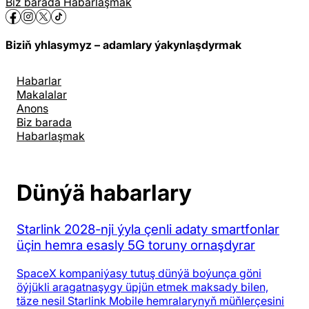
Biz barada
Habarlaşmak
Biziň yhlasymyz – adamlary ýakynlaşdyrmak
Habarlar
Makalalar
Anons
Biz barada
Habarlaşmak
Dünýä habarlary
Starlink 2028-nji ýyla çenli adaty smartfonlar
üçin hemra esasly 5G toruny ornaşdyrar
SpaceX kompaniýasy tutuş dünýä boýunça göni
öýjükli aragatnaşygy üpjün etmek maksady bilen,
täze nesil Starlink Mobile hemralarynyň müňlerçesini