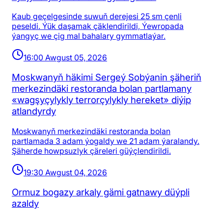
Kaub geçelgesinde suwuň derejesi 25 sm çenli
peseldi. Ýük daşamak çäklendirildi, Ýewropada
ýangyç we çig mal bahalary gymmatlaýar.
16:00 Awgust 05, 2026
Moskwanyň häkimi Sergeý Sobýanin şäheriň
merkezindäki restoranda bolan partlamany
«wagşyçylykly terrorçylykly hereket» diýip
atlandyrdy
Moskwanyň merkezindäki restoranda bolan
partlamada 3 adam ýogaldy we 21 adam ýaralandy.
Şäherde howpsuzlyk çäreleri güýçlendirildi.
19:30 Awgust 04, 2026
Ormuz bogazy arkaly gämi gatnawy düýpli
azaldy