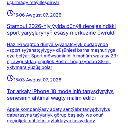
uçurmagy meýilleşdirýär
15:06 Awgust 07, 2026
Stambul 2026-njy ýylda dünýä derejesindäki
sport ýaryşlarynyň esasy merkezine öwrüldi
Häzirki wagtda dünýä syýahatçylyk pudagynda
«sport syýahatçylygy» düşünjesi barha meşhurlyga
eýe bolýar. Sport möwsüminiň iň möhüm wakasy 23-
nji awgustda geçiriljek Bosfor bogazyndan 38-nji
yklymara ýüzüş bolar
15:03 Awgust 07, 2026
Tor arkaly iPhone 18 modeliniň tanyşdyrylyş
senesiniň ähtimal wagty mälim edildi
Apple kompaniýasy adaty sentýabr tanyşdyrylyş
dabarasyna taýýarlyk görüp başlady we onuň
geçiriljek möhletini gytaklaýyn tassyklady