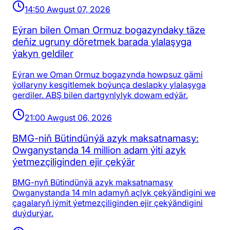
14:50 Awgust 07, 2026
Eýran bilen Oman Ormuz bogazyndaky täze
deňiz ugruny döretmek barada ylalaşyga
ýakyn geldiler
Eýran we Oman Ormuz bogazynda howpsuz gämi
ýollaryny kesgitlemek boýunça deslapky ylalaşyga
gerdiler. ABŞ bilen dartgynlylyk dowam edýär.
21:00 Awgust 06, 2026
BMG-niň Bütindünýä azyk maksatnamasy:
Owganystanda 14 million adam ýiti azyk
ýetmezçiliginden ejir çekýär
BMG-nyň Bütindünýä azyk maksatnamasy
Owganystanda 14 mln adamyň açlyk çekýändigini we
çagalaryň iýmit ýetmezçiliginden ejir çekýändigini
duýdurýar.