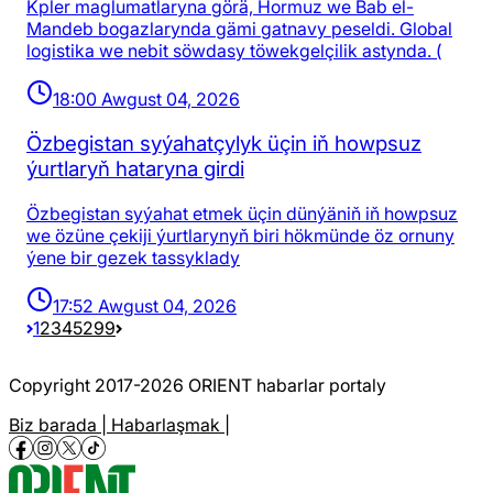
Kpler maglumatlaryna görä, Hormuz we Bab el-
Mandeb bogazlarynda gämi gatnavy peseldi. Global
logistika we nebit söwdasy töwekgelçilik astynda. (
18:00 Awgust 04, 2026
Özbegistan syýahatçylyk üçin iň howpsuz
ýurtlaryň hataryna girdi
Özbegistan syýahat etmek üçin dünýäniň iň howpsuz
we özüne çekiji ýurtlarynyň biri hökmünde öz ornuny
ýene bir gezek tassyklady
17:52 Awgust 04, 2026
1
2
3
4
5
299
Copyright 2017-2026 ORIENT habarlar portaly
Biz barada |
Habarlaşmak |