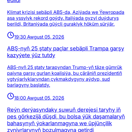
edildi
Klimat krizisi sebäpli ABŞ-da, Aziýada we Ýewropada
aşa yssylyk rekord goýdy. Italiýada gyzyl duýduryş
berildi, Britaniýada güýçli guraklyk höküm sürýär.
19:30 Awgust 05, 2026
ABŞ-nyň 25 ştaty paçlar sebäpli Trampa garşy
kazyýete ýüz tutdy
ABŞ-nyň 25 ştaty tarapyndan Trump-yň täze gümrük
pajyna garşy gurlan koalisiýa, bu çäräniň prezidentiň
ygtyýarlyklaryndan çykmakdygyny aýdyp, sud
barlagyny başlatdy.
18:00 Awgust 05, 2026
Reýn derýasyndaky suwuň derejesi taryhy iň
pes görkezijä düşdi, bu bolsa ýük daşamalaryň
bahasynyň ýokarlanmagyna we üpjünçilik
zynjyrlarynyň bozulmagyna getirdi