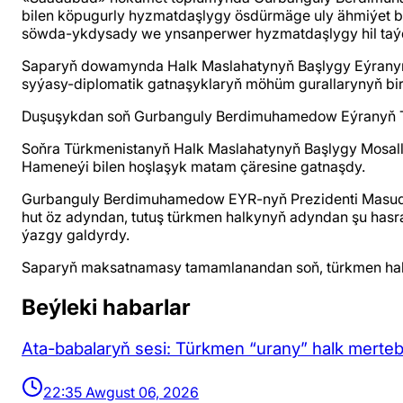
bilen köpugurly hyzmatdaşlygy ösdürmäge uly ähmiýet berý
söwda-ykdysady we ynsanperwer hyzmatdaşlygy hil taýda
Saparyň dowamynda Halk Maslahatynyň Başlygy Eýranyň
syýasy-diplomatik gatnaşyklaryň möhüm gurallarynyň biridi
Duşuşykdan soň Gurbanguly Berdimuhamedow Eýranyň Tele
Soňra Türkmenistanyň Halk Maslahatynyň Başlygy Mosall
Hameneýi bilen hoşlaşyk matam çäresine gatnaşdy.
Gurbanguly Berdimuhamedow EYR-nyň Prezidenti Masud P
hut öz adyndan, tutuş türkmen halkynyň adyndan şu hasrat
ýazgy galdyrdy.
Saparyň maksatnamasy tamamlanandan soň, türkmen hal
Beýleki habarlar
Ata-babalaryň sesi: Türkmen “urany” halk mert
22:35 Awgust 06, 2026