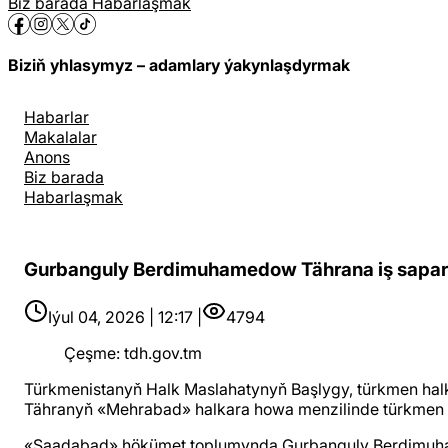
Biz barada
Habarlaşmak
Biziň yhlasymyz – adamlary ýakynlaşdyrmak
Habarlar
Makalalar
Anons
Biz barada
Habarlaşmak
Gurbanguly Berdimuhamedow Tährana iş sapar
Iýul 04, 2026 | 12:17 |
4794
Çeşme
:
tdh.gov.tm
Türkmenistanyň Halk Maslahatynyň Başlygy, türkmen halk
Tähranyň «Mehrabad» halkara howa menzilinde türkmen we
«Saadabad» hökümet toplumynda Gurbanguly Berdimuhamed