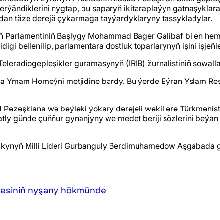
ändiklerini nygtap, bu saparyň ikitaraplaýyn gatnaşyklara tä
n täze derejä çykarmaga taýýardyklaryny tassykladylar.
 Parlamentiniň Başlygy Mohammad Bager Galibaf bilen he
gi bellenilip, parlamentara dostluk toparlarynyň işini işjeň
radiogepleşikler guramasynyň (IRIB) žurnalistiniň sowalla
a Ymam Homeýni metjidine bardy. Bu ýerde Eýran Yslam Res
ezeşkiana we beýleki ýokary derejeli wekillere Türkmenis
ly günde çuňňur gynanjyny we medet beriji sözlerini beýan e
kynyň Milli Lideri Gurbanguly Berdimuhamedow Aşgabada g
ebesiniň nyşany hökmünde