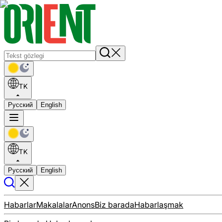
TK
Русский
English
TK
Русский
English
Habarlar
Makalalar
Anons
Biz barada
Habarlaşmak