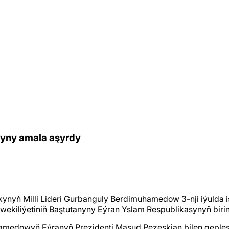
yny amala aşyrdy
ynyň Milli Lideri Gurbanguly Berdimuhamedow 3-nji iýulda i
kiliýetiniň Baştutanyny Eýran Yslam Respublikasynyň birin
owyň Eýranyň Prezidenti Masud Pezeşkian bilen gepleşikle