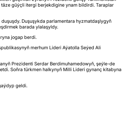
ze güýçli itergi berjekdigine ynam bildirdi. Taraplar
m duşuşdy. Duşuşykda parlamentara hyzmatdaşlygyň
leşdirmek barada ylalaşyldy.
ryna jogap berdi.
publikasynyň merhum Lideri Aýatolla Seýed Ali
tanyň Prezidenti Serdar Berdimuhamedowyň, şeýle-de
tdi. Soňra türkmen halkynyň Milli Lideri gynanç kitabyna
aýdyp geldi.