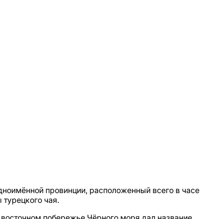
дноимённой провинции, расположенный всего в часе
 турецкого чая.
а восточном побережье Чёрного моря дал название