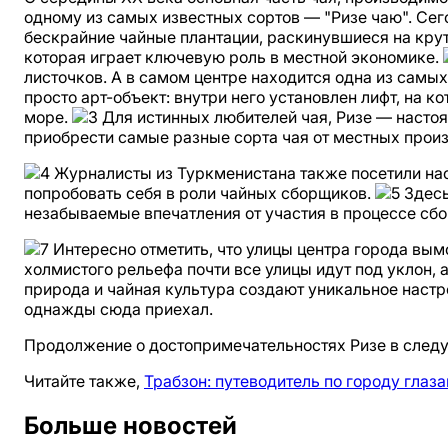
одному из самых известных сортов — "Ризе чаю". Сег
бескрайние чайные плантации, раскинувшиеся на крут
которая играет ключевую роль в местной экономике.
листочков. А в самом центре находится одна из сам
просто арт-объект: внутри него установлен лифт, на
море.
Для истинных любителей чая, Ризе — настоя
приобрести самые разные сорта чая от местных прои
Журналисты из Туркменистана также посетили нас
попробовать себя в роли чайных сборщиков.
Здесь
незабываемые впечатления от участия в процессе сб
Интересно отметить, что улицы центра города вым
холмистого рельефа почти все улицы идут под уклон,
природа и чайная культура создают уникальное настр
однажды сюда приехал.
Продолжение о достопримечательностях Ризе в следу
Читайте также,
Трабзон: путеводитель по городу гла
Больше новостей