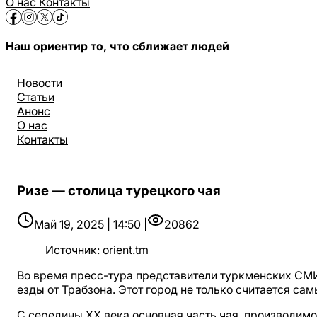
О нас
Контакты
Наш ориентир то, что сближает людей
Новости
Статьи
Анонс
О нас
Контакты
Ризе — столица турецкого чая
Май 19, 2025 | 14:50 |
20862
Источник
:
orient.tm
Во время пресс-тура представители туркменских СМИ
езды от Трабзона. Этот город не только считается сам
С середины XX века основная часть чая, производимо