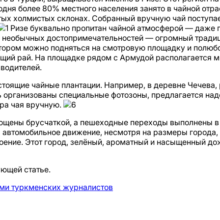
одня более 80% местного населения занято в чайной отра
ых холмистых склонах. Собранный вручную чай поступае
Ризе буквально пропитан чайной атмосферой — даже 
ых необычных достопримечательностей — огромный тради
 котором можно подняться на смотровую площадку и полю
щий рай. На площадке рядом с Армудой располагается м
зводителей.
тоящие чайные плантации. Например, в деревне Чечева, 
 организованы специальные фотозоны, предлагается над
ора чая вручную.
ощены брусчаткой, а пешеходные переходы выполнены в 
 а автомобильное движение, несмотря на размеры города,
оение. Этот город, зелёный, ароматный и насыщенный дож
ющей статье.
зами туркменских журналистов