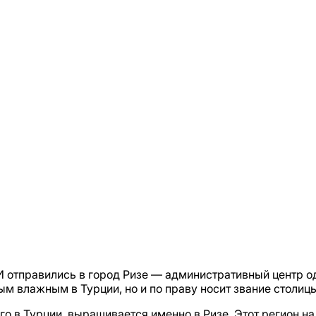
 отправились в город Ризе — административный центр о
ым влажным в Турции, но и по праву носит звание столицы
го в Турции, выращивается именно в Ризе. Этот регион н