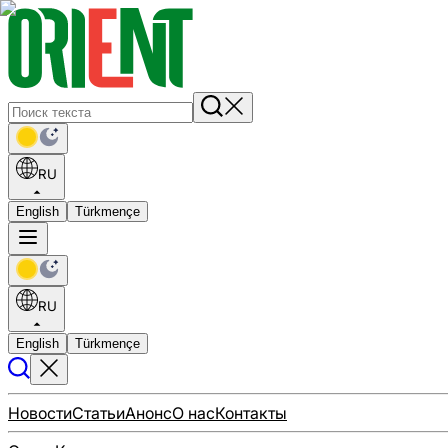
RU
English
Türkmençe
RU
English
Türkmençe
Новости
Статьи
Анонс
О нас
Контакты