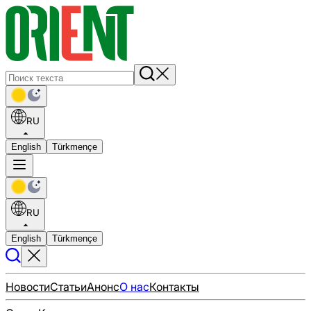
RU
English
Türkmençe
RU
English
Türkmençe
Новости
Статьи
Анонс
О нас
Контакты