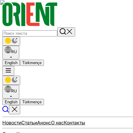
RU
English
Türkmençe
RU
English
Türkmençe
Новости
Статьи
Анонс
О нас
Контакты