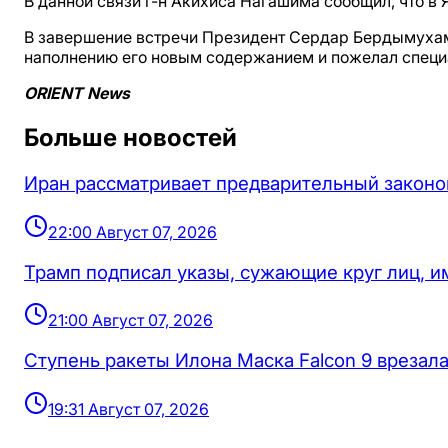
В данной связи г-н Акихиса Нагашима сообщил, что в
В завершение встречи Президент Сердар Бердымухам
наполнению его новым содержанием и пожелал специа
ORIENT News
Больше новостей
Иран рассматривает предварительный законо
22:00 Август 07, 2026
Трамп подписал указы, сужающие круг лиц, 
21:00 Август 07, 2026
Ступень ракеты Илона Маска Falcon 9 врезала
19:31 Август 07, 2026