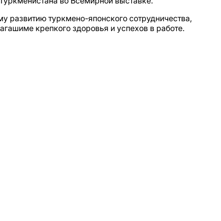
 Туркменистана во Всемирной выставке.
у развитию туркмено-японского сотрудничества,
гашиме крепкого здоровья и успехов в работе.