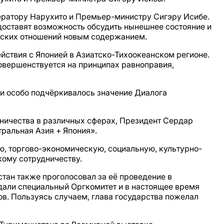
ератору Нарухито и Премьер-министру Сигэру Исибе.
едоставят возможность обсудить нынешнее состояние и
онских отношений новым содержанием.
йствия с Японией в Азиатско-Тихоокеанском регионе.
совершенствуется на принципах равноправия,
зи особо подчёркивалось значение Диалога
удничества в различных сферах, Президент Сердар
ральная Азия + Япония».
, торгово-экономическую, социальную, культурно-
кому сотрудничеству.
стан также проголосовал за её проведение в
дали специальный Оргкомитет и в настоящее время
в. Пользуясь случаем, глава государства пожелал