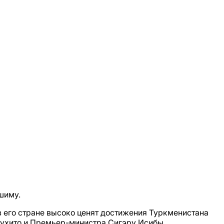
шиму.
в его стране высоко ценят достижения Туркменистана
арухито и Премьер-министра Сигэру Исибы.