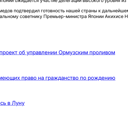
 Японии ожидается участие делегации высокого уровня из
едов подтвердил готовность нашей страны к дальнейшем
льному советнику Премьер-министра Японии Акихисе На
проект об управлении Ормузским проливом
имеющих право на гражданство по рождению
сь в Луну