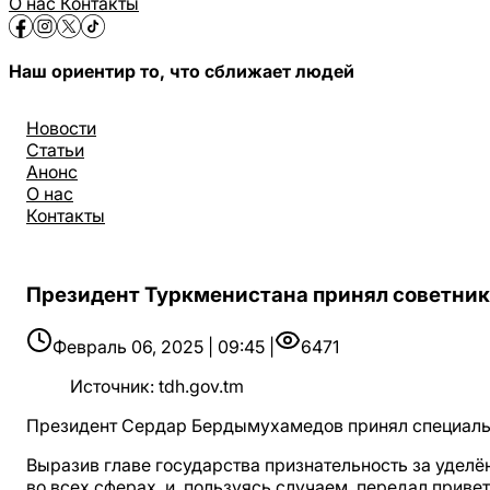
О нас
Контакты
Наш ориентир то, что сближает людей
Новости
Статьи
Анонс
О нас
Контакты
Президент Туркменистана принял советни
Февраль 06, 2025 | 09:45 |
6471
Источник
:
tdh.gov.tm
Президент Сердар Бердымухамедов принял специаль
Выразив главе государства признательность за уделё
во всех сферах, и, пользуясь случаем, передал прив