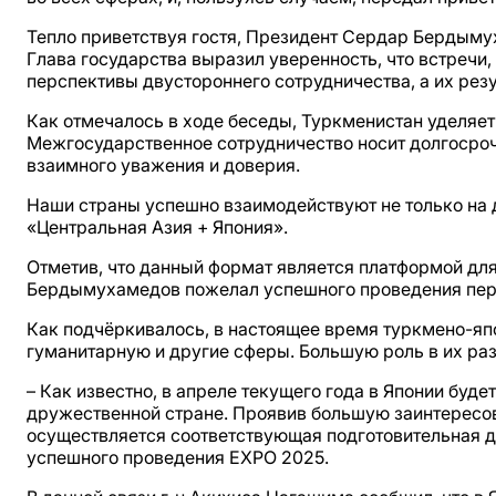
Тепло приветствуя гос­тя, Президент Сердар Берды
Глава государства выразил уверенность, что встречи
перспективы двустороннего сотрудничества, а их ре
Как отмечалось в ходе беседы, Туркменистан уделяе
Межгосударственное сотрудничество носит долгосрочн
взаимного уважения и доверия.
Наши страны успешно взаимодействуют не только на д
«Центральная Азия + Япония».
Отметив, что данный формат является платформой для
Бердымухамедов пожелал успешного проведения перв
Как подчёркивалось, в настоящее время туркмено-яп
гуманитарную и другие сферы. Большую роль в их ра
– Как известно, в апреле текущего года в Японии бу
дружественной стране. Проявив большую заинтересов
осуществляется соответствующая подготовительная д
успешного проведения EXPO 2025.