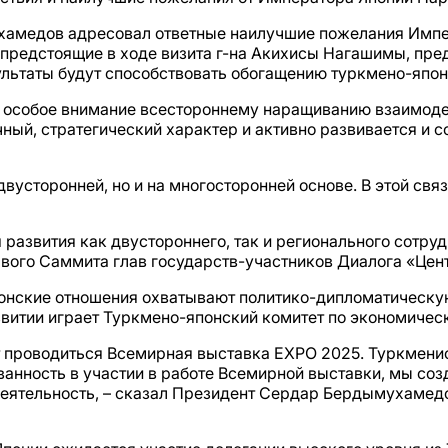
мухамедов адресовал ответные наилучшие пожелания Имп
, предстоящие в ходе визита г-на Акихисы Нагашимы, пр
зультаты будут способствовать обогащению турк­мено-яп
т особое внимание всестороннему наращиванию взаимоде
ый, стратегический характер и активно развивается и 
вусторонней, но и на многосторонней основе. В этой свя
 развития как двустороннего, так и регионального сотр
ого Саммита глав государств-участников Диалога «Цент
онские отношения охватывают политико-дипломатическую
звитии играет Туркмено-японский комитет по экономичес
дет проводиться Всемирная выставка EXPO 2025. Туркмени
анность в участии в работе Всемирной выставки, мы соз
еятельность, – сказал Президент Сердар Бердымухамедо