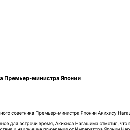
ка Премьер-министра Японии
ного советника Премьер-министра Японии Акихису Нага
нное для встречи время, Акихиса Нагашима отметил, что 
етствия и наилучшие пожелания от Императора Японии Н