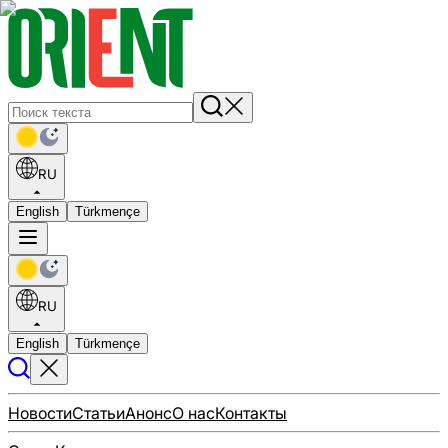
RU
English
Türkmençe
RU
English
Türkmençe
Новости
Статьи
Анонс
О нас
Контакты