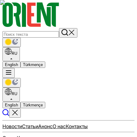
RU
English
Türkmençe
RU
English
Türkmençe
Новости
Статьи
Анонс
О нас
Контакты