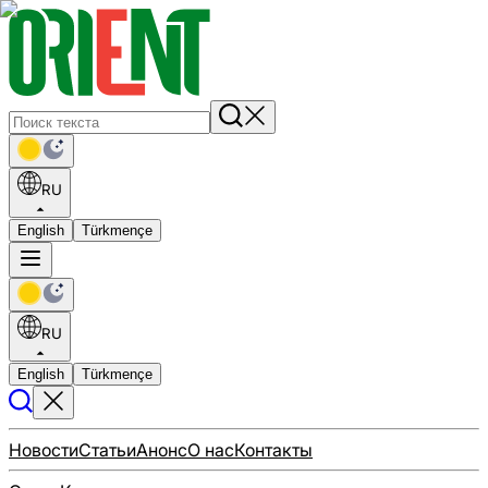
RU
English
Türkmençe
RU
English
Türkmençe
Новости
Статьи
Анонс
О нас
Контакты