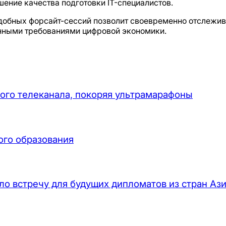
шение качества подготовки IT-специалистов.
добных форсайт-сессий позволит своевременно отслежив
енными требованиями цифровой экономики.
ого телеканала, покоряя ультрамарафоны
ого образования
о встречу для будущих дипломатов из стран Аз