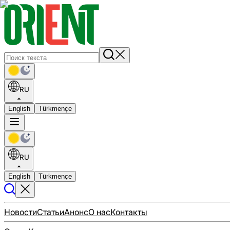
RU
English
Türkmençe
RU
English
Türkmençe
Новости
Статьи
Анонс
О нас
Контакты