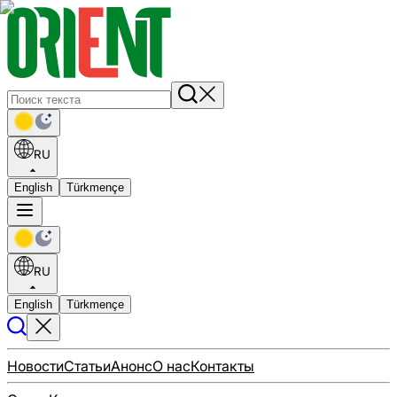
RU
English
Türkmençe
RU
English
Türkmençe
Новости
Статьи
Анонс
О нас
Контакты