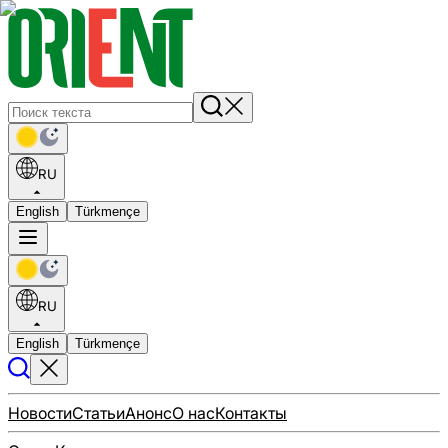
RU
English
Türkmençe
RU
English
Türkmençe
Новости
Статьи
Анонс
О нас
Контакты