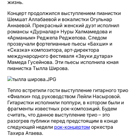
жизнь.
Концерт продолжился выступлением пианистки
Шемшат Аллабаевой и вокалистки Огульнар
Аннаевой. Прекрасный женский дуэт исполнил
романсы «Дурналар» Нуры Халмамедова и
«Арманым» Реджепа Реджепова. Следом
прозвучали фортепианные пьесы «Бахши» и
«Сказка» композитора, арт-директора
международного фестиваля «Звуки дутара»
Мамеда Гусейнова. Эти пьесы исполнила юная
пианистка Тылла Широва.
Тепло встретили гости выступление гитарного трио
«Фиалки» под руководством Лейли Насыровой.
Гитаристки исполнили поппури, в котором были и
фрагменты известных рок-композиций. Будем
считать, что данное выступление трио – это
разогрев публики перед предстоящим в конце
следующей недели
рок-концертом
оркестра
Тахира Атаева.