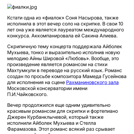
Кстати одна из «фиалок» Соня Насырова, также
исполнила в этот вечер соло на скрипке. В свои 10
лет она уже является лауреатом международного
конкурса. Аккомпанировала ей Сакина Алиева.
Скрипичную тему концерта поддержала Айболек
Мухыева, тонко и выразительно исполнив новую
мелодию Айны Шировой «Любовь». Вообще, это
произведение является романсом на стихи
Махтумкули в переводе на русский язык. Романс
создан по просьбе композитора Мамеда Гусейнова
для исполнения на сцене
Рахманиновского зала
Московской консерватории имени
П.И.Чайковского.
Вечер продолжился еще одним удивительно
красивым романсом для скрипки и фортепиано
Джерен Курбанклычевой, который также
исполнили Айболек Мухыева и Стелла
Фарамазова. Этот романс всякий раз срывает