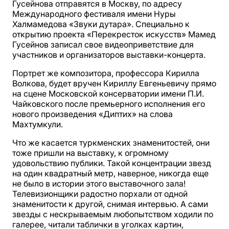
Гусейнова отправятся в Москву, по адресу
Международного фестиваля имени Нуры
Халмамедова «Звуки дутара». Специально к
открытию проекта «Перекресток искусств» Мамед
Гусейнов записал свое видеоприветствие для
участников и организаторов выставки-концерта.
Портрет же композитора, профессора Кирилла
Волкова, будет вручен Кириллу Евгеньевичу прямо
на сцене Московской консерватории имени П.И.
Чайковского после премьерного исполнения его
нового произведения «Диптих» на слова
Махтумкули.
Что же касается туркменских знаменитостей, они
тоже пришли на выставку, к огромному
удовольствию публики. Такой концентрации звезд
на один квадратный метр, наверное, никогда еще
не было в истории этого выставочного зала!
Телевизионщики радостно порхали от одной
знаменитости к другой, снимая интервью. А сами
звезды с нескрываемым любопытством ходили по
галерее, читали таблички в уголках картин,