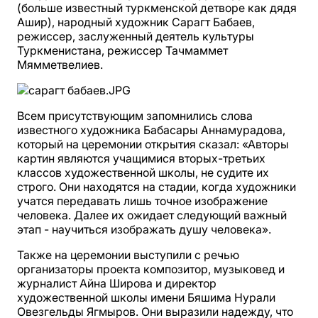
(больше известный туркменской детворе как дядя
Ашир), народный художник Сарагт Бабаев,
режиссер, заслуженный деятель культуры
Туркменистана, режиссер Тачмаммет
Мямметвелиев.
Всем присутствующим запомнились слова
известного художника Бабасары Аннамурадова,
который на церемонии открытия сказал: «Авторы
картин являются учащимися вторых-третьих
классов художественной школы, не судите их
строго. Они находятся на стадии, когда художники
учатся передавать лишь точное изображение
человека. Далее их ожидает следующий важный
этап - научиться изображать душу человека».
Также на церемонии выступили с речью
организаторы проекта композитор, музыковед и
журналист Айна Широва и директор
художественной школы имени Бяшима Нурали
Овезгельды Ягмыров. Они выразили надежду, что