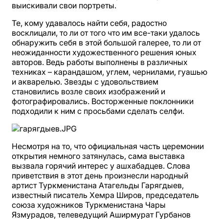
выискивали свои портреты.
Те, кому удавалось найти себя, радостно
восклицали, то ли от того что им все-таки удалось
обнаружить себя в этой большой галерее, то ли от
неожиданности художественного решения юных
авторов. Ведь работы выполнены в различных
техниках – карандашом, углем, чернилами, гуашью
и акварелью. Звезды с удовольствием
становились возле своих изображений и
фотографировались. Восторженные поклонники
подходили к ним с просьбами сделать селфи.
Несмотря на то, что официальная часть церемонии
открытия немного затянулась, сама выставка
вызвала горячий интерес у ашхабадцев. Слова
приветствия в этот день произнесли народный
артист Туркменистана Атагельды Гарягдыев,
известный писатель Хемра Широв, председатель
союза художников Туркменистана Чары
Язмурадов, телеведущий Аширмурат Гурбанов