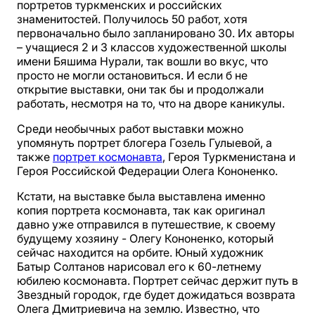
портретов туркменских и российских
знаменитостей. Получилось 50 работ, хотя
первоначально было запланировано 30. Их авторы
– учащиеся 2 и 3 классов художественной школы
имени Бяшима Нурали, так вошли во вкус, что
просто не могли остановиться. И если б не
открытие выставки, они так бы и продолжали
работать, несмотря на то, что на дворе каникулы.
Среди необычных работ выставки можно
упомянуть портрет блогера Гозель Гулыевой, а
также
портрет космонавта
, Героя Туркменистана и
Героя Российской Федерации Олега Кононенко.
Кстати, на выставке была выставлена именно
копия портрета космонавта, так как оригинал
давно уже отправился в путешествие, к своему
будущему хозяину - Олегу Кононенко, который
сейчас находится на орбите. Юный художник
Батыр Солтанов нарисовал его к 60-летнему
юбилею космонавта. Портрет сейчас держит путь в
Звездный городок, где будет дожидаться возврата
Олега Дмитриевича на землю. Известно, что