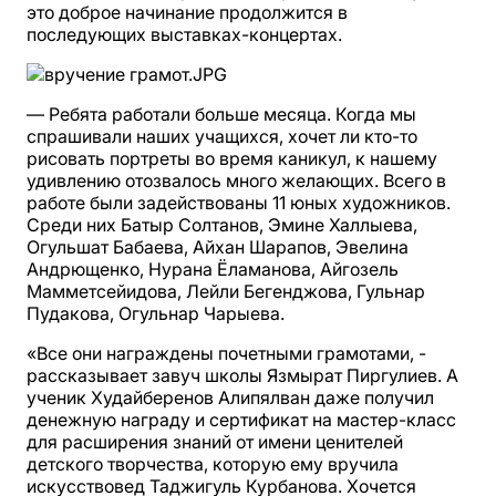
это доброе начинание продолжится в
последующих выставках-концертах.
— Ребята работали больше месяца. Когда мы
спрашивали наших учащихся, хочет ли кто-то
рисовать портреты во время каникул, к нашему
удивлению отозвалось много желающих. Всего в
работе были задействованы 11 юных художников.
Среди них Батыр Солтанов, Эмине Халлыева,
Огульшат Бабаева, Айхан Шарапов, Эвелина
Андрющенко, Нурана Ёламанова, Айгозель
Мамметсейидова, Лейли Бегенджова, Гульнар
Пудакова, Огульнар Чарыева.
«Все они награждены почетными грамотами, -
рассказывает завуч школы Язмырат Пиргулиев. А
ученик Худайберенов Алипялван даже получил
денежную награду и сертификат на мастер-класс
для расширения знаний от имени ценителей
детского творчества, которую ему вручила
искусствовед Таджигуль Курбанова. Хочется