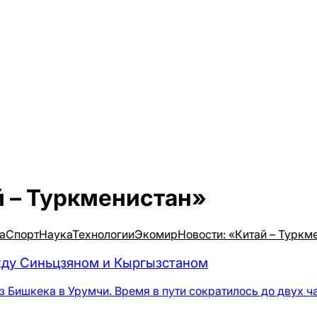
й – Туркменистан»
а
Спорт
Наука
Технологии
Экомир
Новости: «Китай – Туркм
жду Синьцзяном и Кыргызстаном
 Бишкека в Урумчи. Время в пути сократилось до двух ч