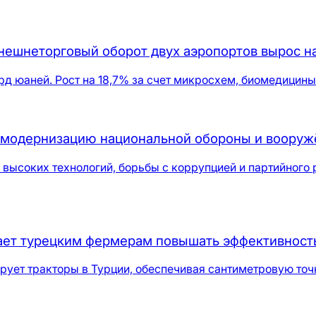
нешнеторговый оборот двух аэропортов вырос на
рд юаней. Рост на 18,7% за счет микросхем, биомедицины
ю модернизацию национальной обороны и вооруж
высоких технологий, борьбы с коррупцией и партийного 
гает турецким фермерам повышать эффективность
ирует тракторы в Турции, обеспечивая сантиметровую точ