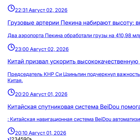
22:31 Август 02, 2026
Грузовые артерии Пекина набирают высоту: в
Два аэропорта Пекина обработали грузы на 410,98 мл
23:00 Август 02, 2026
Китай призвал ускорить высококачественну
Председатель КНР Си Цзиньпин подчеркнул важность 
Китая.
20:20 Август 01, 2026
Китайская спутниковая система BeiDou помо
: Китайская навигационная система BeiDou автоматиз
20:10 Август 01, 2026
1
2
3
4
5
90