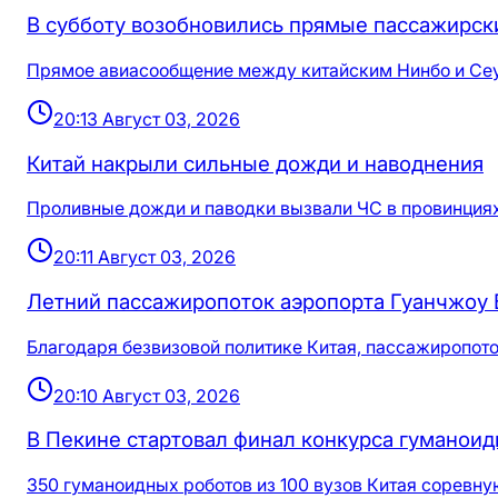
В субботу возобновились прямые пассажирс
Прямое авиасообщение между китайским Нинбо и Сеуло
20:13 Август 03, 2026
Китай накрыли сильные дожди и наводнения
Проливные дожди и паводки вызвали ЧС в провинциях
20:11 Август 03, 2026
Летний пассажиропоток аэропорта Гуанчжоу 
Благодаря безвизовой политике Китая, пассажиропото
20:10 Август 03, 2026
В Пекине стартовал финал конкурса гуманоид
350 гуманоидных роботов из 100 вузов Китая соревну