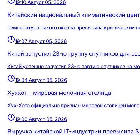
19:10 Август 05, 2026
Китайский национальный климатический цент
Температура Тихого океана превысила критический по
19:07 Август 05, 2026
Китай запустил 23-ю группу спутников для с
Китай успешно запустил 23-ю партию спутников на м
19:04 Август 05, 2026
Хуххот – мировая молочная столица
Хух-Хото официально признан мировой столицей молоч
19:00 Август 05, 2026
Выручка китайской IT-индустрии превысила $1