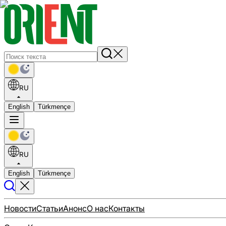
RU
English
Türkmençe
RU
English
Türkmençe
Новости
Статьи
Анонс
О нас
Контакты