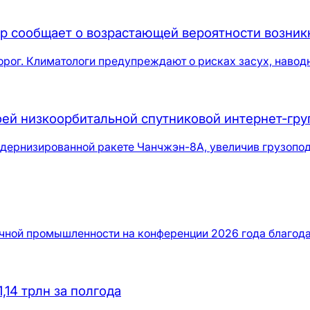
р сообщает о возрастающей вероятности возни
рог. Климатологи предупреждают о рисках засух, навод
воей низкоорбитальной спутниковой интернет-гр
одернизированной ракете Чанчжэн-8A, увеличив грузопод
ной промышленности на конференции 2026 года благодар
,14 трлн за полгода