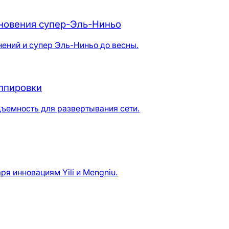
кновения супер-Эль-Ниньо
нений и супер Эль-Ниньо до весны.
уппировки
ъемность для развертывания сети.
я инновациям Yili и Mengniu.