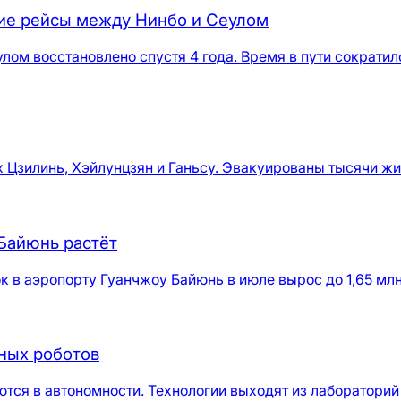
кие рейсы между Нинбо и Сеулом
м восстановлено спустя 4 года. Время в пути сократило
 Цзилинь, Хэйлунцзян и Ганьсу. Эвакуированы тысячи жи
Байюнь растёт
к в аэропорту Гуанчжоу Байюнь в июле вырос до 1,65 млн
ных роботов
ются в автономности. Технологии выходят из лабораторий