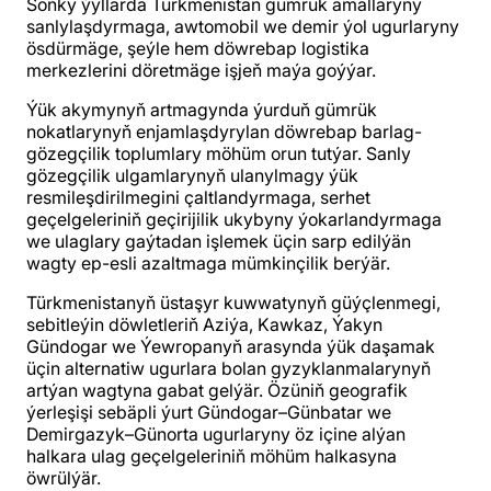
Soňky ýyllarda Türkmenistan gümrük amallaryny
sanlylaşdyrmaga, awtomobil we demir ýol ugurlaryny
ösdürmäge, şeýle hem döwrebap logistika
merkezlerini döretmäge işjeň maýa goýýar.
Ýük akymynyň artmagynda ýurduň gümrük
nokatlarynyň enjamlaşdyrylan döwrebap barlag-
gözegçilik toplumlary möhüm orun tutýar. Sanly
gözegçilik ulgamlarynyň ulanylmagy ýük
resmileşdirilmegini çaltlandyrmaga, serhet
geçelgeleriniň geçirijilik ukybyny ýokarlandyrmaga
we ulaglary gaýtadan işlemek üçin sarp edilýän
wagty ep-esli azaltmaga mümkinçilik berýär.
Türkmenistanyň üstaşyr kuwwatynyň güýçlenmegi,
sebitleýin döwletleriň Aziýa, Kawkaz, Ýakyn
Gündogar we Ýewropanyň arasynda ýük daşamak
üçin alternatiw ugurlara bolan gyzyklanmalarynyň
artýan wagtyna gabat gelýär. Özüniň geografik
ýerleşişi sebäpli ýurt Gündogar–Günbatar we
Demirgazyk–Günorta ugurlaryny öz içine alýan
halkara ulag geçelgeleriniň möhüm halkasyna
öwrülýär.