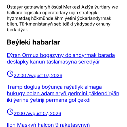
Üstaşyr gatnawlaryň ösüşi Merkezi Aziýa ýurtlary we
halkara logistika operatorlary üçin strategiki
hyzmatdaş hökmünde ähmiýetini ýokarlandyrmak
bilen, Türkmenistanyň sebitdäki ykdysady ornuny
berkidýär.
Beýleki habarlar
Eýran Ormuz bogazyny dolandyrmak barada
deslapky kanun taslamasyna seredýär
22:00 Awgust 07, 2026
Tramp dogluş boýunça raýatlyk almaga
hukugy bolan adamlaryň gerimini çäklendirýän
iki ýerine ýetiriji permana gol çekdi
21:00 Awgust 07, 2026
Ilon Maskyň Falcon 9 raketasynyň