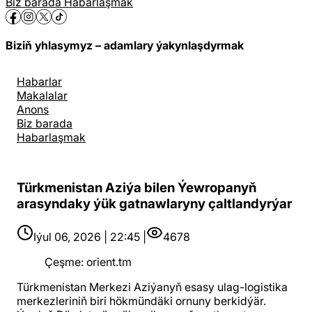
Biz barada
Habarlaşmak
Biziň yhlasymyz – adamlary ýakynlaşdyrmak
Habarlar
Makalalar
Anons
Biz barada
Habarlaşmak
Türkmenistan Aziýa bilen Ýewropanyň
arasyndaky ýük gatnawlaryny çaltlandyrýar
Iýul 06, 2026 | 22:45 |
4678
Çeşme
:
orient.tm
Türkmenistan Merkezi Aziýanyň esasy ulag-logistika
merkezleriniň biri hökmündäki ornuny berkidýär.