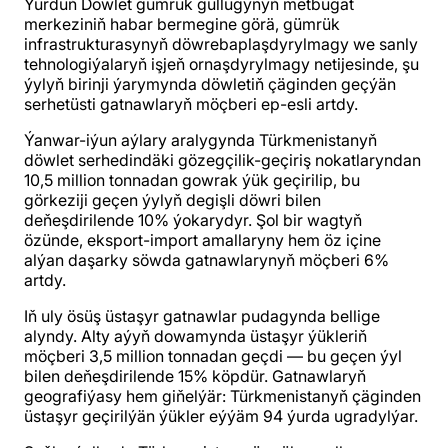
Ýurduň Döwlet gümrük gullugynyň metbugat
merkeziniň habar bermegine görä, gümrük
infrastrukturasynyň döwrebaplaşdyrylmagy we sanly
tehnologiýalaryň işjeň ornaşdyrylmagy netijesinde, şu
ýylyň birinji ýarymynda döwletiň çäginden geçýän
serhetüsti gatnawlaryň möçberi ep-esli artdy.
Ýanwar-iýun aýlary aralygynda Türkmenistanyň
döwlet serhedindäki gözegçilik-geçiriş nokatlaryndan
10,5 million tonnadan gowrak ýük geçirilip, bu
görkeziji geçen ýylyň degişli döwri bilen
deňeşdirilende 10% ýokarydyr. Şol bir wagtyň
özünde, eksport-import amallaryny hem öz içine
alýan daşarky söwda gatnawlarynyň möçberi 6%
artdy.
Iň uly ösüş üstaşyr gatnawlar pudagynda bellige
alyndy. Alty aýyň dowamynda üstaşyr ýükleriň
möçberi 3,5 million tonnadan geçdi — bu geçen ýyl
bilen deňeşdirilende 15% köpdür. Gatnawlaryň
geografiýasy hem giňelýär: Türkmenistanyň çäginden
üstaşyr geçirilýän ýükler eýýäm 94 ýurda ugradylýar.