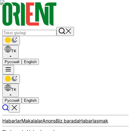
TK
Русский
English
TK
Русский
English
Habarlar
Makalalar
Anons
Biz barada
Habarlaşmak