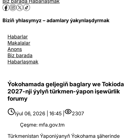
Biz barada
Habarlaşmak
Biziň yhlasymyz – adamlary ýakynlaşdyrmak
Habarlar
Makalalar
Anons
Biz barada
Habarlaşmak
Ýokohamada geljegiň baglary we Tokioda
2027-nji ýylyň türkmen-ýapon işewürlik
forumy
Iýul 06, 2026 | 16:45 |
2307
Çeşme
:
mfa.gov.tm
Türkmenistan Ýaponiýanyň Ýokohama şäherinde