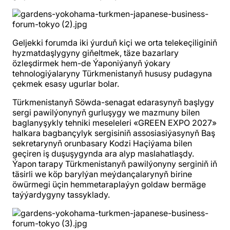
Geljekki forumda iki ýurduň kiçi we orta telekeçiliginiň
hyzmatdaşlygyny giňeltmek, täze bazarlary
özleşdirmek hem-de Ýaponiýanyň ýokary
tehnologiýalaryny Türkmenistanyň hususy pudagyna
çekmek esasy ugurlar bolar.
Türkmenistanyň Söwda-senagat edarasynyň başlygy
sergi pawilýonynyň gurluşygy we mazmuny bilen
baglanyşykly tehniki meseleleri «GREEN EXPO 2027»
halkara bagbançylyk sergisiniň assosiasiýasynyň Baş
sekretarynyň orunbasary Kodzi Haçiýama bilen
geçiren iş duşuşygynda ara alyp maslahatlaşdy.
Ýapon tarapy Türkmenistanyň pawilýonyny serginiň iň
täsirli we köp barylýan meýdançalarynyň birine
öwürmegi üçin hemmetaraplaýyn goldaw bermäge
taýýardygyny tassyklady.