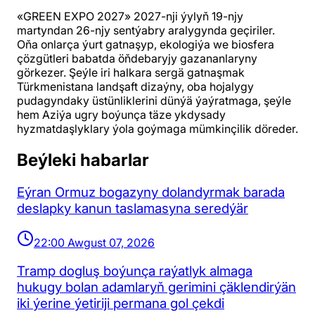
«GREEN EXPO 2027» 2027-nji ýylyň 19-njy
martyndan 26-njy sentýabry aralygynda geçiriler.
Oňa onlarça ýurt gatnaşyp, ekologiýa we biosfera
çözgütleri babatda öňdebaryjy gazananlaryny
görkezer. Şeýle iri halkara sergä gatnaşmak
Türkmenistana landşaft dizaýny, oba hojalygy
pudagyndaky üstünliklerini dünýä ýaýratmaga, şeýle
hem Aziýa ugry boýunça täze ykdysady
hyzmatdaşlyklary ýola goýmaga mümkinçilik döreder.
Beýleki habarlar
Eýran Ormuz bogazyny dolandyrmak barada
deslapky kanun taslamasyna seredýär
22:00 Awgust 07, 2026
Tramp dogluş boýunça raýatlyk almaga
hukugy bolan adamlaryň gerimini çäklendirýän
iki ýerine ýetiriji permana gol çekdi