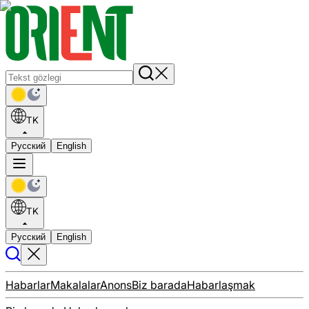
TK
Русский
English
TK
Русский
English
Habarlar
Makalalar
Anons
Biz barada
Habarlaşmak