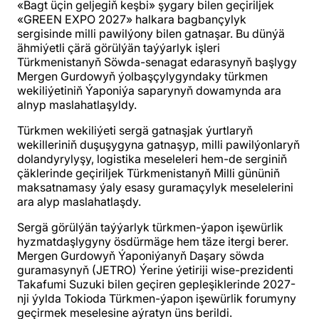
«Bagt üçin geljegiň keşbi» şygary bilen geçiriljek
«GREEN EXPO 2027» halkara bagbançylyk
sergisinde milli pawilýony bilen gatnaşar. Bu dünýä
ähmiýetli çärä görülýän taýýarlyk işleri
Türkmenistanyň Söwda-senagat edarasynyň başlygy
Mergen Gurdowyň ýolbaşçylygyndaky türkmen
wekiliýetiniň Ýaponiýa saparynyň dowamynda ara
alnyp maslahatlaşyldy.
Türkmen wekiliýeti sergä gatnaşjak ýurtlaryň
wekilleriniň duşuşygyna gatnaşyp, milli pawilýonlaryň
dolandyrylyşy, logistika meseleleri hem-de serginiň
çäklerinde geçiriljek Türkmenistanyň Milli gününiň
maksatnamasy ýaly esasy guramaçylyk meselelerini
ara alyp maslahatlaşdy.
Sergä görülýän taýýarlyk türkmen-ýapon işewürlik
hyzmatdaşlygyny ösdürmäge hem täze itergi berer.
Mergen Gurdowyň Ýaponiýanyň Daşary söwda
guramasynyň (JETRO) Ýerine ýetiriji wise-prezidenti
Takafumi Suzuki bilen geçiren gepleşiklerinde 2027-
nji ýylda Tokioda Türkmen-ýapon işewürlik forumyny
geçirmek meselesine aýratyn üns berildi.