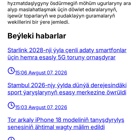
hyzmatdaşlygyny ösdürmegiň möhüm ugurlaryny ara
alyp maslahatlaşmak üçin döwlet edaralarynyň,
işewür toparlaryň we pudaklaýyn guramalaryň
wekillerini bir ýere jemledi.
Beýleki habarlar
Starlink 2028-nji ýyla çenli adaty smartfonlar
üçin hemra esasly 5G toruny ornaşdyrar
15:06 Awgust 07, 2026
Stambul 2026-njy ýylda dünýä derejesindäki
sport ýaryşlarynyň esasy merkezine öwrüldi
15:03 Awgust 07, 2026
Tor arkaly iPhone 18 modeliniň tanyşdyrylyş
senesiniň ähtimal wagty mälim edildi