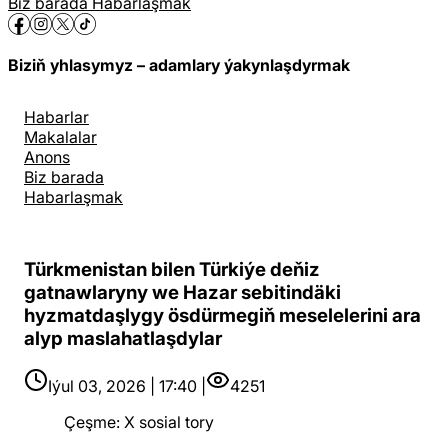
Biz barada
Habarlaşmak
Biziň yhlasymyz – adamlary ýakynlaşdyrmak
Habarlar
Makalalar
Anons
Biz barada
Habarlaşmak
Türkmenistan bilen Türkiýe deňiz
gatnawlaryny we Hazar sebitindäki
hyzmatdaşlygy ösdürmegiň meselelerini ara
alyp maslahatlaşdylar
Iýul 03, 2026 | 17:40 |
4251
Çeşme
:
X sosial tory