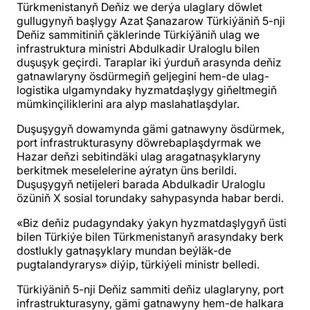
Türkmenistanyň Deňiz we derýa ulaglary döwlet
gullugynyň başlygy Azat Şanazarow Türkiýäniň 5-nji
Deňiz sammitiniň çäklerinde Türkiýäniň ulag we
infrastruktura ministri Abdulkadir Uraloglu bilen
duşuşyk geçirdi. Taraplar iki ýurduň arasynda deňiz
gatnawlaryny ösdürmegiň geljegini hem-de ulag-
logistika ulgamyndaky hyzmatdaşlygy giňeltmegiň
mümkinçiliklerini ara alyp maslahatlaşdylar.
Duşuşygyň dowamynda gämi gatnawyny ösdürmek,
port infrastrukturasyny döwrebaplaşdyrmak we
Hazar deňzi sebitindäki ulag aragatnaşyklaryny
berkitmek meselelerine aýratyn üns berildi.
Duşuşygyň netijeleri barada Abdulkadir Uraloglu
özüniň X sosial torundaky sahypasynda habar berdi.
«Biz deňiz pudagyndaky ýakyn hyzmatdaşlygyň üsti
bilen Türkiýe bilen Türkmenistanyň arasyndaky berk
dostlukly gatnaşyklary mundan beýläk-de
pugtalandyrarys» diýip, türkiýeli ministr belledi.
Türkiýäniň 5-nji Deňiz sammiti deňiz ulaglaryny, port
infrastrukturasyny, gämi gatnawyny hem-de halkara