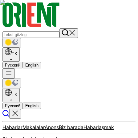
TK
Русский
English
TK
Русский
English
Habarlar
Makalalar
Anons
Biz barada
Habarlaşmak