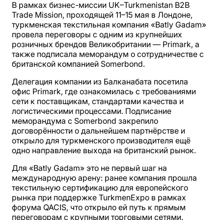
В рамках бизнес-миссии UK–Turkmenistan B2B
Trade Mission, проходящей 11–15 мая в Лондоне,
туркменская текстильная компания «Batly Gadam»
провела переговоры с одним из крупнейших
розничных брендов Великобритании — Primark, а
также подписала меморандум о сотрудничестве с
британской компанией Somerbond.
Делегация компании из Балканабата посетила
офис Primark, где ознакомилась с требованиями
сети к поставщикам, стандартами качества и
логистическими процессами. Подписание
меморандума с Somerbond закрепило
договорённости о дальнейшем партнёрстве и
открыло для туркменского производителя ещё
одно направление выхода на британский рынок.
Для «Batly Gadam» это не первый шаг на
международную арену: ранее компания прошла
текстильную сертификацию для европейского
рынка при поддержке TurkmenExpo в рамках
форума QACIS, что открыло ей путь к прямым
переговорам с крупными торговыми сетями.