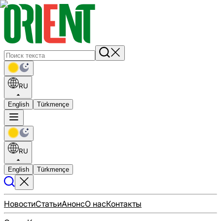
RU
English
Türkmençe
RU
English
Türkmençe
Новости
Статьи
Анонс
О нас
Контакты