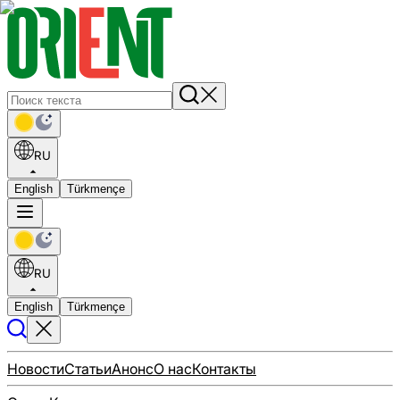
RU
English
Türkmençe
RU
English
Türkmençe
Новости
Статьи
Анонс
О нас
Контакты