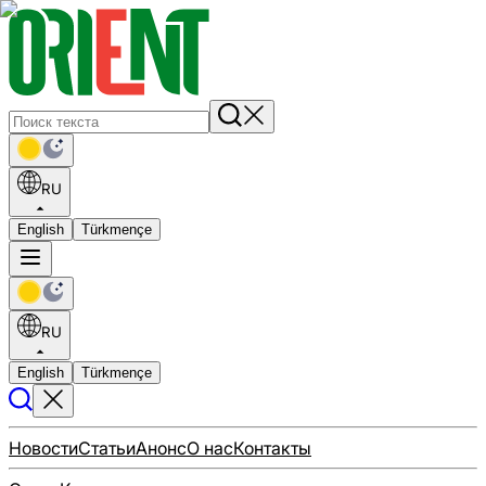
RU
English
Türkmençe
RU
English
Türkmençe
Новости
Статьи
Анонс
О нас
Контакты