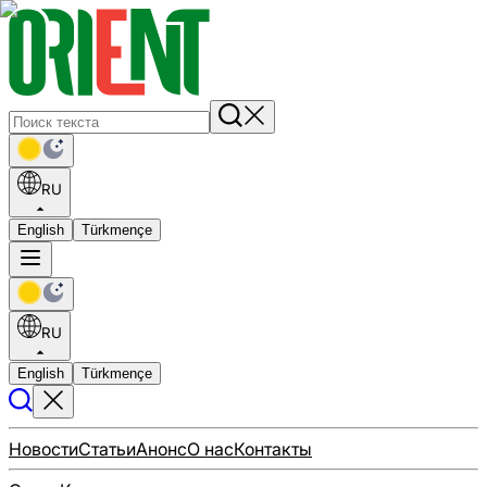
RU
English
Türkmençe
RU
English
Türkmençe
Новости
Статьи
Анонс
О нас
Контакты