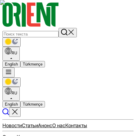
RU
English
Türkmençe
RU
English
Türkmençe
Новости
Статьи
Анонс
О нас
Контакты