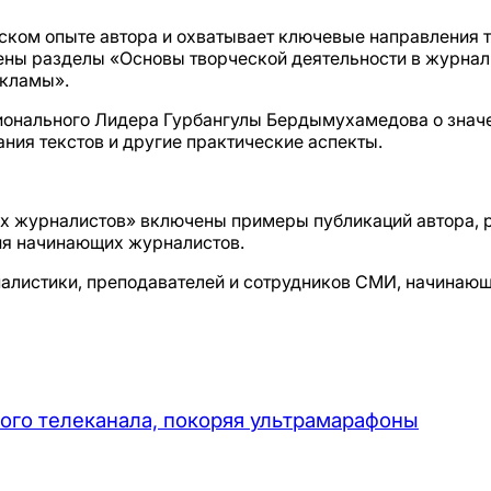
ком опыте автора и охватывает ключевые направления тв
лены разделы «Основы творческой деятельности в журнал
кламы».
ионального Лидера Гурбангулы Бердымухамедова о знач
ния текстов и другие практические аспекты.
ых журналистов» включены примеры публикаций автора, 
ия начинающих журналистов.
налистики, преподавателей и сотрудников СМИ, начинающ
ого телеканала, покоряя ультрамарафоны