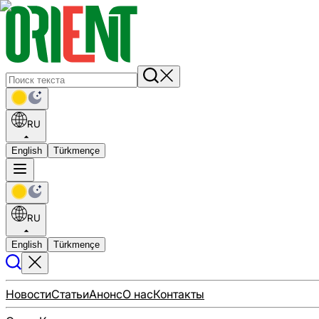
RU
English
Türkmençe
RU
English
Türkmençe
Новости
Статьи
Анонс
О нас
Контакты