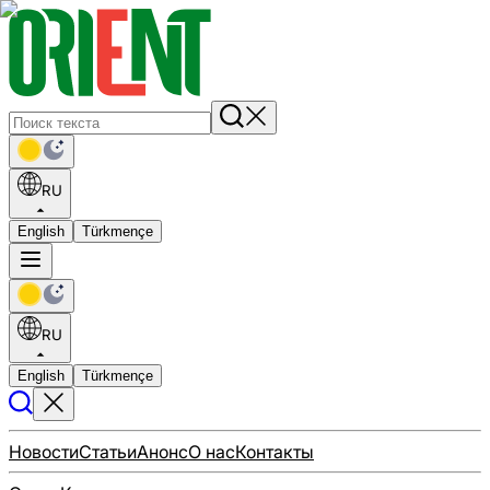
RU
English
Türkmençe
RU
English
Türkmençe
Новости
Статьи
Анонс
О нас
Контакты