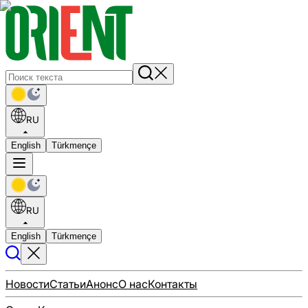
RU
English
Türkmençe
RU
English
Türkmençe
Новости
Статьи
Анонс
О нас
Контакты