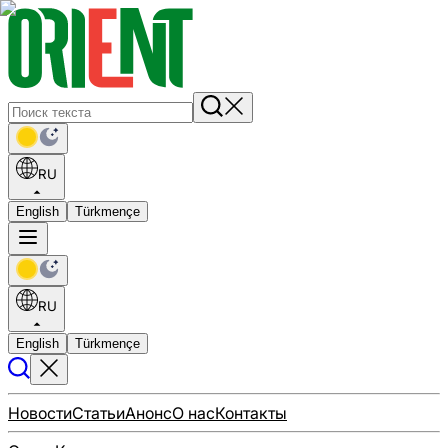
RU
English
Türkmençe
RU
English
Türkmençe
Новости
Статьи
Анонс
О нас
Контакты