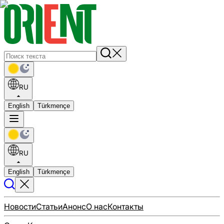
RU
English
Türkmençe
RU
English
Türkmençe
Новости
Статьи
Анонс
О нас
Контакты