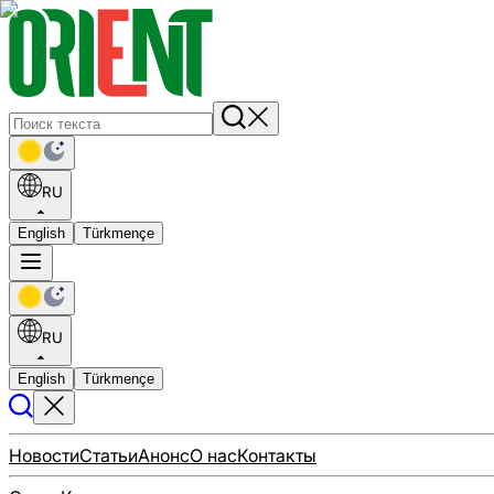
RU
English
Türkmençe
RU
English
Türkmençe
Новости
Статьи
Анонс
О нас
Контакты