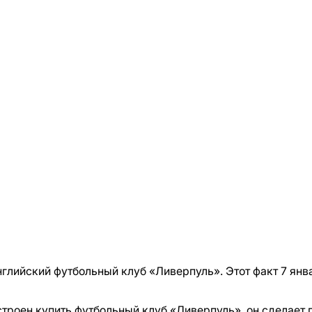
глийский футбольный клуб «Ливерпуль». Этот факт 7 ян
астроен купить футбольный клуб «Ливерпуль», он сделае