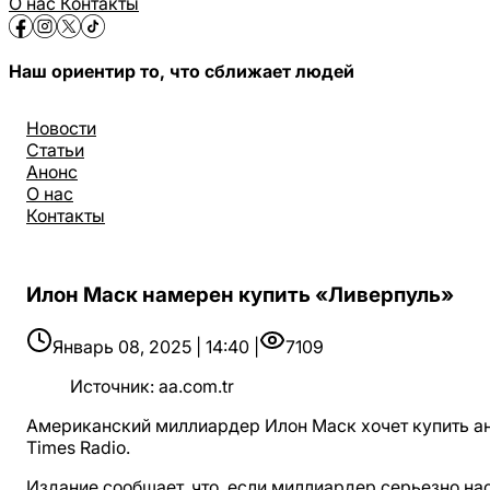
О нас
Контакты
Наш ориентир то, что сближает людей
Новости
Статьи
Анонс
О нас
Контакты
Илон Маск намерен купить «Ливерпуль»
Январь 08, 2025 | 14:40 |
7109
Источник
:
aa.com.tr
Американский миллиардер Илон Маск хочет купить ан
Times Radio.
Издание сообщает, что, если миллиардер серьезно н