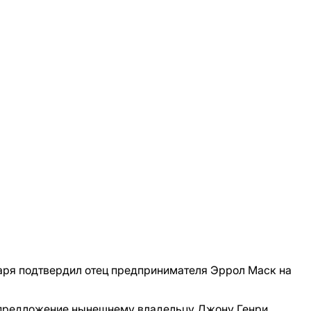
варя подтвердил отец предпринимателя Эррол Маск на
т предложение нынешнему владельцу Джону Генри,