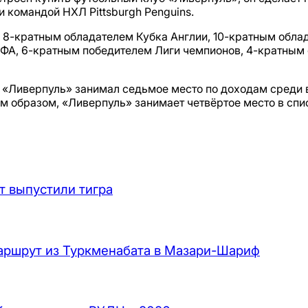
 командой НХЛ Pittsburgh Penguins.
 8-кратным обладателем Кубка Англии, 10-кратным облад
ЕФА, 6-кратным победителем Лиги чемпионов, 4-кратны
у «Ливерпуль» занимал седьмое место по доходам среди 
им образом, «Ливерпуль» занимает четвёртое место в сп
т выпустили тигра
аршрут из Туркменабата в Мазари-Шариф