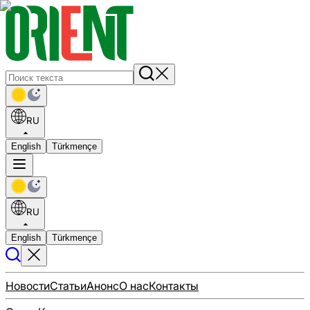
RU
English
Türkmençe
RU
English
Türkmençe
Новости
Статьи
Анонс
О нас
Контакты