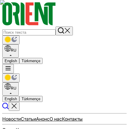
RU
English
Türkmençe
RU
English
Türkmençe
Новости
Статьи
Анонс
О нас
Контакты