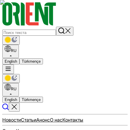
RU
English
Türkmençe
RU
English
Türkmençe
Новости
Статьи
Анонс
О нас
Контакты