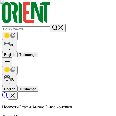
RU
English
Türkmençe
RU
English
Türkmençe
Новости
Статьи
Анонс
О нас
Контакты