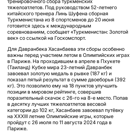
тренировочного сбора туркменских
тяжелоатлетов. Под руководством 52-летнего
китайского тренера Линь Шуфена сборная
Туркменистана из 8 спортсменов до 20 июня
готовится здесь к международным
соревнованиям, сообщает «Туркменистан: Золотой
век» со ссылкой на Госкомспорт.
Для Давранбека Хасанбаева эти сборы особенно
важны перед участием летом в Олимпийских играх
в Париже. На проходившем в апреле в Пхукете
(Таиланд) Кубке мира 23-летний Давранбек
завоевал золотую медаль в рывке (187 кг) и
показал пятый результат в сумме двоеборья (392
кг). Это позволило ему на 18 пунктов улучшить
позиции в мировом рейтинге, совершив
поразительный скачок с 26-го на 8-е место. Попав
в десятку лучших тяжелоатлетов весовой
категории до 102 кг, Хасанбаев завоевал путёвку
на XXXIII летние Олимпийские игры, которые
пройдут с 26 июля по 11 августа 2024 года в
Париже.