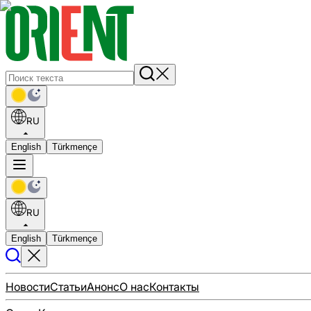
RU
English
Türkmençe
RU
English
Türkmençe
Новости
Статьи
Анонс
О нас
Контакты