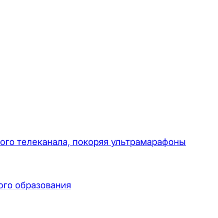
ого телеканала, покоряя ультрамарафоны
ого образования