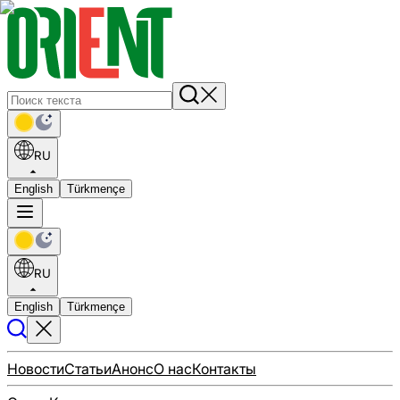
RU
English
Türkmençe
RU
English
Türkmençe
Новости
Статьи
Анонс
О нас
Контакты