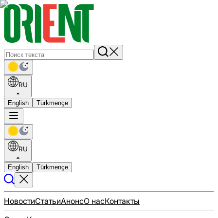
RU
English
Türkmençe
RU
English
Türkmençe
Новости
Статьи
Анонс
О нас
Контакты