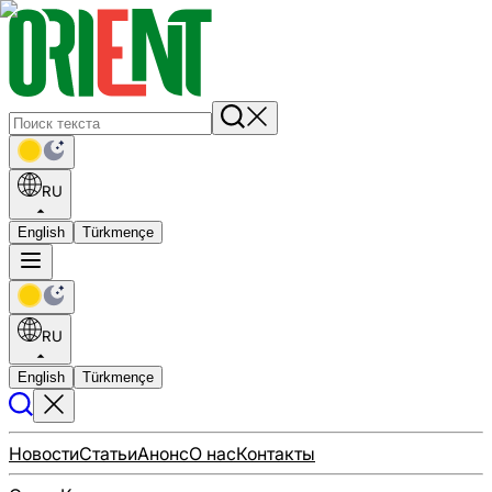
RU
English
Türkmençe
RU
English
Türkmençe
Новости
Статьи
Анонс
О нас
Контакты