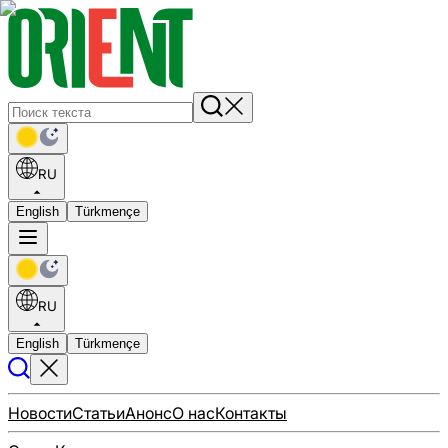
RU
English
Türkmençe
RU
English
Türkmençe
Новости
Статьи
Анонс
О нас
Контакты