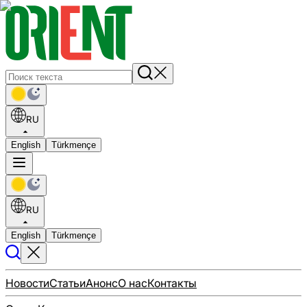
RU
English
Türkmençe
RU
English
Türkmençe
Новости
Статьи
Анонс
О нас
Контакты