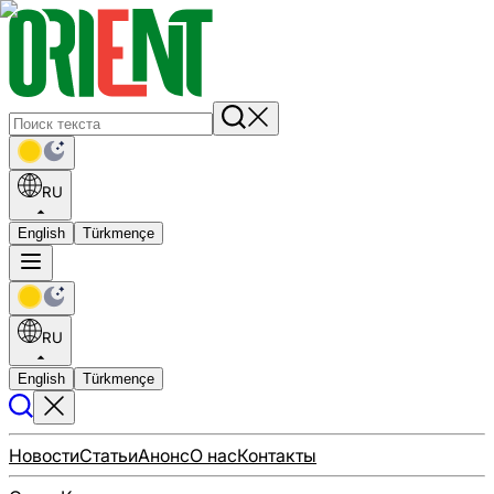
RU
English
Türkmençe
RU
English
Türkmençe
Новости
Статьи
Анонс
О нас
Контакты