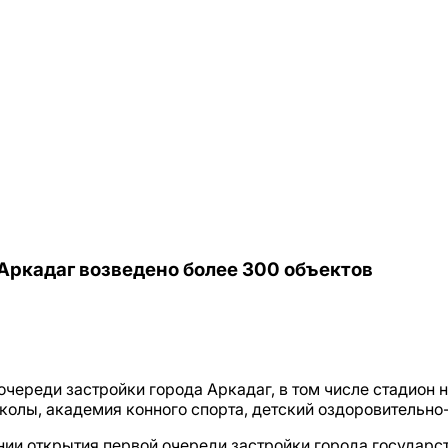
 Аркадаг возведено более 300 объектов
очереди застройки города Аркадаг, в том числе стадион 
школы, академия конного спорта, детский оздоровительно
нии открытия первой очереди застройки города государст