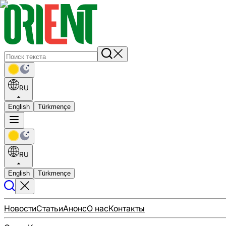
RU
English
Türkmençe
RU
English
Türkmençe
Новости
Статьи
Анонс
О нас
Контакты