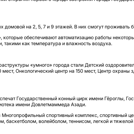
домовой на 2, 5, 7 и 9 этажей. В них смогут проживать б
 которые обеспечивают автоматизацию работы некоторых
и, такими как температура и влажность воздуха.
аструктуры «умного» города стали Детский оздоровите
ест, Онкологический центр на 150 мест, Центр охраны зд
еспечат Государственный конный цирк имени Гёроглы, Г
иотека имени Довлетмаммеда Азади.
 Многопрофильный спортивный комплекс, спортивный цент
, баскетболом, волейболом, теннисом, легкой и тяжелой