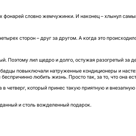
ых фонарей словно жемчужинки. И наконец – хлынул самы
тырех сторон – друг за другом. А когда это происходило
ый. Поэтому лил щедро и долго, остужая разогретый за д
хабадцы повыключали натруженные кондиционеры и насте
еспричинно любить жизнь. Просто так, за то, что она ест
 в четверг, который принес такую приятную и внезапную 
иданный и столь вожделенный подарок.