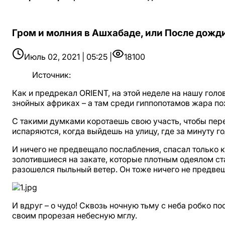
Гром и молния в Ашхабаде, или После дожд
Июль 02, 2021 | 05:25 |
18100
Источник
:
Как и предрекал ORIENT, на этой неделе на нашу голо
знойных африках – а там среди гиппопотамов жара пох
С такими думками коротаешь свою участь, чтобы пере
испаряются, когда выйдешь на улицу, где за минуту г
И ничего не предвещало послабления, спасал только 
золотившиеся на закате, которые плотным одеялом ст
разошелся пыльный ветер. Он тоже ничего не предвещ
И вдруг – о чудо! Сквозь ночную тьму с неба робко 
своим прорезая небесную мглу.