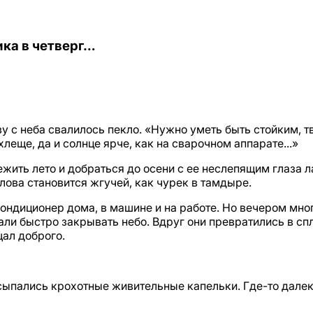
ика в четверг…
ву с неба свалилось пекло. «Нужно уметь быть стойким, 
леще, да и солнце ярче, как на сварочном аппарате...»
жить лето и добраться до осени с ее неслепящим глаза л
олова становится жгучей, как чурек в тамдыре.
кондиционер дома, в машине и на работе. Но вечером мн
али быстро закрывать небо. Вдруг они превратились в сп
ал доброго.
посыпались крохотные живительные капельки. Где-то дале