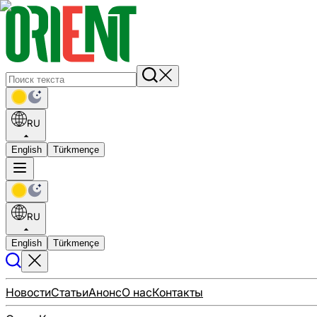
RU
English
Türkmençe
RU
English
Türkmençe
Новости
Статьи
Анонс
О нас
Контакты