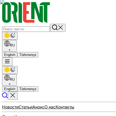
RU
English
Türkmençe
RU
English
Türkmençe
Новости
Статьи
Анонс
О нас
Контакты