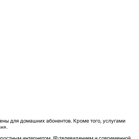
чены для домашних абонентов. Кроме того, услугами
н».
оростным интернетом, IP-телевидением и современной