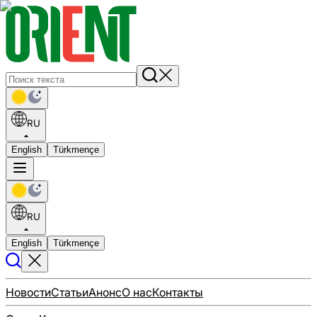
RU
English
Türkmençe
RU
English
Türkmençe
Новости
Статьи
Анонс
О нас
Контакты