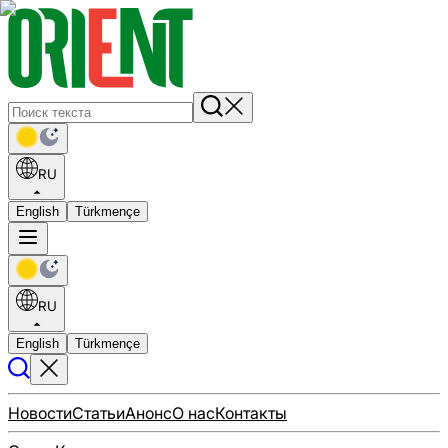
RU
English
Türkmençe
RU
English
Türkmençe
Новости
Статьи
Анонс
О нас
Контакты