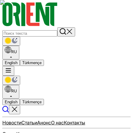
RU
English
Türkmençe
RU
English
Türkmençe
Новости
Статьи
Анонс
О нас
Контакты