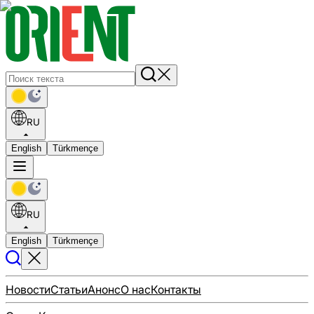
RU
English
Türkmençe
RU
English
Türkmençe
Новости
Статьи
Анонс
О нас
Контакты