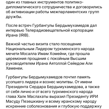
один из главных инструментов политико-
дипломатического сотрудничества и договорились
об активизации работы межпарламентских групп
дружбы.
После встреч Гурбангулы Бердымухамедов дал
интервью Телерадиовещательной корпорации
Ирана (IRIB).
Важной частью визита стало посещение
Национальным Лидером туркменского народа
мечети Мосалла Имам Хомейни, где прошла
церемония прощания с покойным Высшим
руководителем Ирана Аятоллой Сейедом Али
Хаменеи.
Гурбангулы Бердымухамедов почтил память
усопшего лидера и вознес молитвы. От имени
Президента Сердара Бердымухамедова, а также
от себя лично и от всего туркменского народа
глава Халк Маслахаты выразил Президенту ИРИ
Масуду Пезешкиану и всему иранскому народу
искренние соболезнования и глубокую поддержку