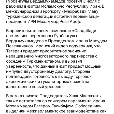
Гурбангулы Бердымухамедов посетил 3 июля с
рабочим визитом Исламскую Республику Иран. В
международном аэропорту «Мехрабад» главу
туркменской делегации встретил первый вице-
президент ИРИ Мохаммад Реза Ареф.
В правительственном комплексе «Саадабад»
состоялись переговоры Гурбангулы
Бердымухамедова с Президентом Ирана Масудом
Пезешкианом. Иранский лидер подчеркнул, что
Тегеран придает приоритетное значение
наращиванию многовекторного партнерства с
соседним Туркменистаном, и выразил
уверенность, что данный визит придаст мощный
импульс двустороннему диалогу. Стороны
подтвердили готовность к выводу торгово-
экономических и гуманитарных связей на
качественно новый уровень.
В рамках визита Председатель Халк Маслахаты
также встретился со спикером парламента Ирана
Мохаммадом Багером Галибафом. Собеседники
выделили межпарламентское взаимодействие как