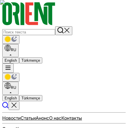
RU
English
Türkmençe
RU
English
Türkmençe
Новости
Статьи
Анонс
О нас
Контакты