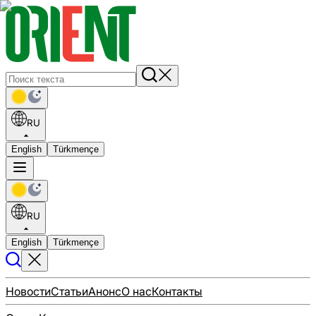
RU
English
Türkmençe
RU
English
Türkmençe
Новости
Статьи
Анонс
О нас
Контакты