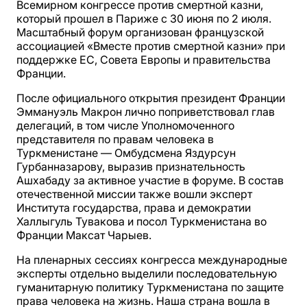
Всемирном конгрессе против смертной казни,
который прошел в Париже с 30 июня по 2 июля.
Масштабный форум организован французской
ассоциацией «Вместе против смертной казни» при
поддержке ЕC, Совета Европы и правительства
Франции.
После официального открытия президент Франции
Эммануэль Макрон лично поприветствовал глав
делегаций, в том числе Уполномоченного
представителя по правам человека в
Туркменистане — Омбудсмена Яздурсун
Гурбанназарову, выразив признательность
Ашхабаду за активное участие в форуме. В состав
отечественной миссии также вошли эксперт
Института государства, права и демократии
Халлыгуль Тувакова и посол Туркменистана во
Франции Максат Чарыев.
На пленарных сессиях конгресса международные
эксперты отдельно выделили последовательную
гуманитарную политику Туркменистана по защите
права человека на жизнь. Наша страна вошла в