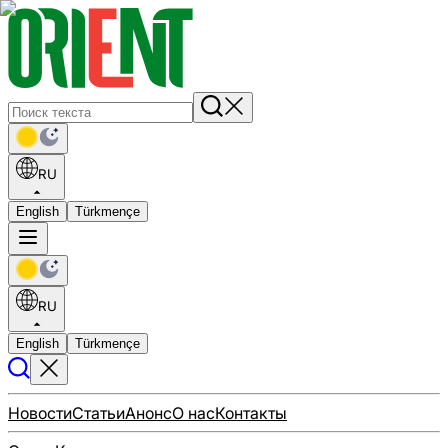
RU
English
Türkmençe
RU
English
Türkmençe
Новости
Статьи
Анонс
О нас
Контакты