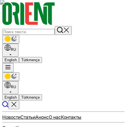
RU
English
Türkmençe
RU
English
Türkmençe
Новости
Статьи
Анонс
О нас
Контакты