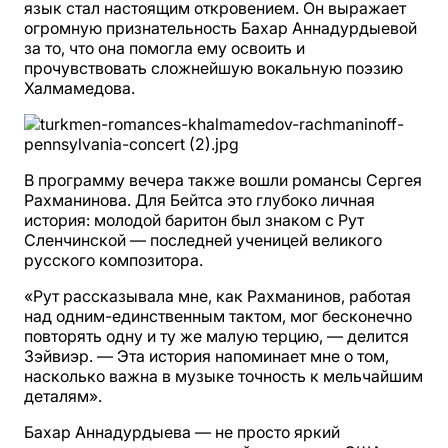
язык стал настоящим откровением. Он выражает
огромную признательность Бахар Аннадурдыевой
за то, что она помогла ему освоить и
прочувствовать сложнейшую вокальную поэзию
Халмамедова.
В программу вечера также вошли романсы Сергея
Рахманинова. Для Бейтса это глубоко личная
история: молодой баритон был знаком с Рут
Сленчинской — последней ученицей великого
русского композитора.
«Рут рассказывала мне, как Рахманинов, работая
над одним-единственным тактом, мог бесконечно
повторять одну и ту же малую терцию, — делится
Зэйвиэр. — Эта история напоминает мне о том,
насколько важна в музыке точность к мельчайшим
деталям».
Бахар Аннадурдыева — не просто яркий