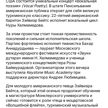
США состоится уникальный концерт «Вокальная
поэзия»
(Vocal Poetry)
. В штате Пенсильвания
американская публика откроет для себя великую
туркменскую классику: 22-летний американский
баритон Зэйвиэр Бейтс исполнит вокальный цикл
Нуры Халмамедова.
За этим проектом стоит тонкая преемственность
поколений и сильная исполнительская школа.
Партию фортепиано исполнит пианистка Бахар
Аннадурдыева — лауреат Московского
международного фестиваля искусств «Звуки
дутара» имени Н. Халмамедова и ученица
туркменского концертмейстера Розы
Баймурадовой. Организатором этого вечера
выступила
Keystone Music Academy
при
поддержке директора Андрея Любимцева.
Для молодого американского певца Зэйвиэра
Бейтса, который этой осенью продолжит обучение
в магистратуре Монклерского университета и
сейчас готовится к роли чтеца в моцартовской
«Волшебной флейте», туркменский музыкальный