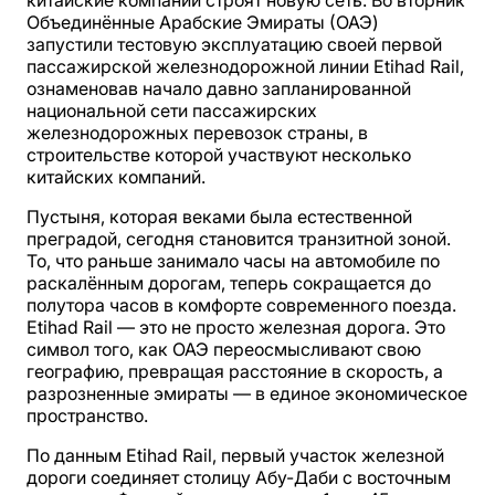
китайские компании строят новую сеть. Во вторник
Объединённые Арабские Эмираты (ОАЭ)
запустили тестовую эксплуатацию своей первой
пассажирской железнодорожной линии Etihad Rail,
ознаменовав начало давно запланированной
национальной сети пассажирских
железнодорожных перевозок страны, в
строительстве которой участвуют несколько
китайских компаний.
Пустыня, которая веками была естественной
преградой, сегодня становится транзитной зоной.
То, что раньше занимало часы на автомобиле по
раскалённым дорогам, теперь сокращается до
полутора часов в комфорте современного поезда.
Etihad Rail — это не просто железная дорога. Это
символ того, как ОАЭ переосмысливают свою
географию, превращая расстояние в скорость, а
разрозненные эмираты — в единое экономическое
пространство.
По данным Etihad Rail, первый участок железной
дороги соединяет столицу Абу-Даби с восточным